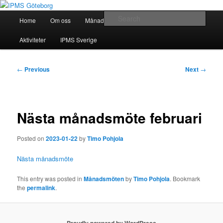
Skip
Modellbygge i Väst
to
Main
Sear
Home
Om oss
Månadsmöten
Forum
Battlefield
primary
menu
content
IPMS Göteborg
Aktiviteter
IPMS Sverige
Post
←
Previous
Next
→
navigation
Nästa månadsmöte februari
Posted on
2023-01-22
by
Timo Pohjola
Nästa månadsmöte
This entry was posted in
Månadsmöten
by
Timo Pohjola
. Bookmark
the
permalink
.
Proudly powered by WordPress