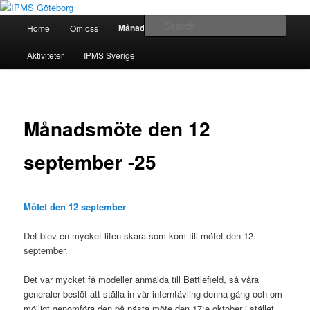
Skip
Modellbygge i Väst
to
Main
Sear
Månadsmöten
Home
Om oss
Forum
Battlefield
primary
menu
content
IPMS Göteborg
Aktiviteter
IPMS Sverige
Månadsmöte den 12
september -25
Mötet den 12 september
Det blev en mycket liten skara som kom till mötet den 12
september.
Det var mycket få modeller anmälda till Battlefield, så våra
generaler beslöt att ställa in vår interntävling denna gång och om
möjligt genomföra den på nästa möte den 17:e oktober i stället.