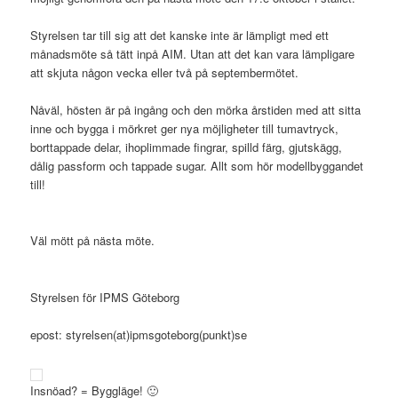
Styrelsen tar till sig att det kanske inte är lämpligt med ett
månadsmöte så tätt inpå AIM. Utan att det kan vara lämpligare
att skjuta någon vecka eller två på septembermötet.
Nåväl, hösten är på ingång och den mörka årstiden med att sitta
inne och bygga i mörkret ger nya möjligheter till tumavtryck,
borttappade delar, ihoplimmade fingrar, spilld färg, gjutskägg,
dålig passform och tappade sugar. Allt som hör modellbyggandet
till!
Väl mött på nästa möte.
Styrelsen för IPMS Göteborg
epost: styrelsen(at)ipmsgoteborg(punkt)se
Insnöad? = Byggläge! 🙂