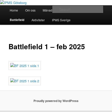
Skip
Modellbygge i Väst
to
Main
Sear
Home
Om oss
Månadsmöten
Forum
primary
menu
content
IPMS Göteborg
Battlefield
Aktiviteter
IPMS Sverige
Battlefield 1 – feb 2025
Proudly powered by WordPress