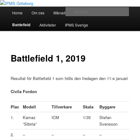
Skip
Modellbygge i Väst
to
Main
Sear
Home
Om oss
Månadsmöten
Forum
primary
menu
content
IPMS Göteborg
Battlefield
Aktiviteter
IPMS Sverige
Battlefield 1, 2019
Resultat för Battlefield 1 som hölls den fredagen den 11:e januari
Civila Fordon
Plac
Modell
Tillverkare
Skala
Byggare
1.
Kamaz
ICM
1/35
Stefan
“Sibiria”
Svensson
2.
–
–
–
–