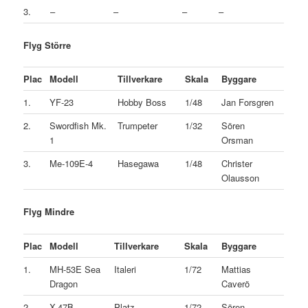
3.
–
–
–
–
Flyg Större
Plac
Modell
Tillverkare
Skala
Byggare
1.
YF-23
Hobby Boss
1/48
Jan Forsgren
2.
Swordfish Mk.
Trumpeter
1/32
Sören
1
Orsman
3.
Me-109E-4
Hasegawa
1/48
Christer
Olausson
Flyg Mindre
Plac
Modell
Tillverkare
Skala
Byggare
1.
MH-53E Sea
Italeri
1/72
Mattias
Dragon
Caverö
2.
X-47B
Platz
1/72
Sören