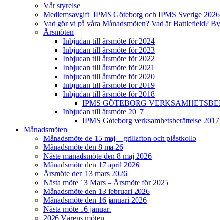
Vår styrelse
Medlemsavgift IPMS Göteborg och IPMS Sverige 2026
Vad gör vi på våra Månadsmöten? Vad är Battlefield? B
Årsmöten
Inbjudan till årsmöte för 2024
Inbjudan till årsmöte för 2023
Inbjudan till årsmöte för 2022
Inbjudan till årsmöte för 2021
Inbjudan till årsmöte för 2020
Inbjudan till årsmöte för 2019
Inbjudan till årsmöte för 2018
IPMS GÖTEBORG VERKSAMHETSBER
Inbjudan till årsmöte 2017
IPMS Göteborg verksamhetsberättelse 2017
Månadsmöten
Månadsmöte de 15 maj – grillafton och plåstkollo
Månadsmöte den 8 ma 26
Näste månadsmöte den 8 maj 2026
Månadsmöte den 17 april 2026
Årsmöte den 13 mars 2026
Nästa möte 13 Mars – Årsmöte för 2025
Månadsmöte den 13 februari 2026
Månadsmöte den 16 januari 2026
Nästa möte 16 januari
2026 Vårens möten