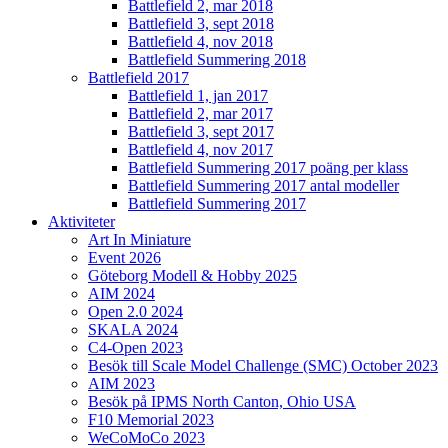
Battlefield 2, mar 2018
Battlefield 3, sept 2018
Battlefield 4, nov 2018
Battlefield Summering 2018
Battlefield 2017
Battlefield 1, jan 2017
Battlefield 2, mar 2017
Battlefield 3, sept 2017
Battlefield 4, nov 2017
Battlefield Summering 2017 poäng per klass
Battlefield Summering 2017 antal modeller
Battlefield Summering 2017
Aktiviteter
Art In Miniature
Event 2026
Göteborg Modell & Hobby 2025
AIM 2024
Open 2.0 2024
SKALA 2024
C4-Open 2023
Besök till Scale Model Challenge (SMC) October 2023
AIM 2023
Besök på IPMS North Canton, Ohio USA
F10 Memorial 2023
WeCoMoCo 2023