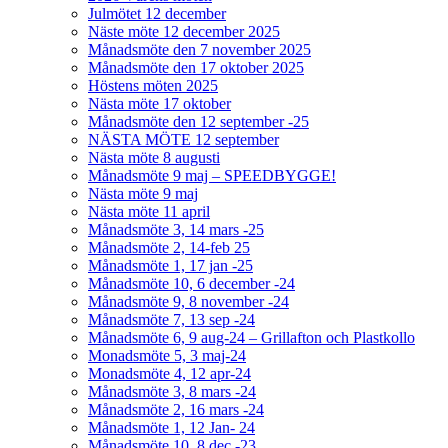
Julmötet 12 december
Näste möte 12 december 2025
Månadsmöte den 7 november 2025
Månadsmöte den 17 oktober 2025
Höstens möten 2025
Nästa möte 17 oktober
Månadsmöte den 12 september -25
NÄSTA MÖTE 12 september
Nästa möte 8 augusti
Månadsmöte 9 maj – SPEEDBYGGE!
Nästa möte 9 maj
Nästa möte 11 april
Månadsmöte 3, 14 mars -25
Månadsmöte 2, 14-feb 25
Månadsmöte 1, 17 jan -25
Månadsmöte 10, 6 december -24
Månadsmöte 9, 8 november -24
Månadsmöte 7, 13 sep -24
Månadsmöte 6, 9 aug-24 – Grillafton och Plastkollo
Monadsmöte 5, 3 maj-24
Monadsmöte 4, 12 apr-24
Månadsmöte 3, 8 mars -24
Månadsmöte 2, 16 mars -24
Månadsmöte 1, 12 Jan- 24
Månadsmöte 10, 8 dec -23