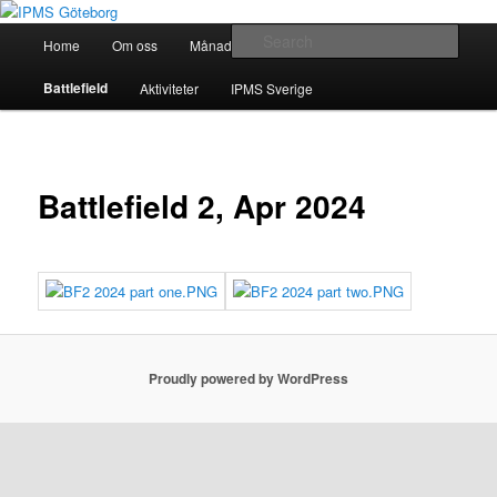
Skip
Modellbygge i Väst
to
Main
Sear
Home
Om oss
Månadsmöten
Forum
primary
menu
content
IPMS Göteborg
Battlefield
Aktiviteter
IPMS Sverige
Battlefield 2, Apr 2024
Proudly powered by WordPress