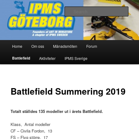
Skip
Modellbygge i Väst
to
Sear
primary
content
IPMS Göteborg
Main
Home
Om oss
Månadsmöten
Forum
menu
Battlefield
Aktiviteter
IPMS Sverige
Battlefield Summering 2019
Totalt ställdes 135 modeller ut i årets Battlefield.
Klass, Antal modeller
CF – Civila Fordon, 13
FS – Flyg större, 17