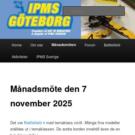
Skip
Modellbygge i Väst
to
Sear
primary
content
IPMS Göteborg
Main
Månadsmöten
Home
Om oss
Forum
Battlefield
menu
Aktiviteter
IPMS Sverige
Månadsmöte den 7
november 2025
Det var
Battlefield 4
med temaklass civilt. Många fina modeller
ställdes ut i temaklassen. De andra borden innehöll även de en