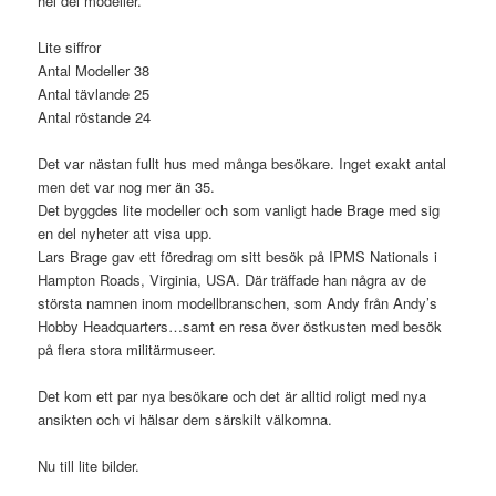
hel del modeller.
Lite siffror
Antal Modeller 38
Antal tävlande 25
Antal röstande 24
Det var nästan fullt hus med många besökare. Inget exakt antal
men det var nog mer än 35.
Det byggdes lite modeller och som vanligt hade Brage med sig
en del nyheter att visa upp.
Lars Brage gav ett föredrag om sitt besök på IPMS Nationals i
Hampton Roads, Virginia, USA. Där träffade han några av de
största namnen inom modellbranschen, som Andy från Andy’s
Hobby Headquarters…samt en resa över östkusten med besök
på flera stora militärmuseer.
Det kom ett par nya besökare och det är alltid roligt med nya
ansikten och vi hälsar dem särskilt välkomna.
Nu till lite bilder.