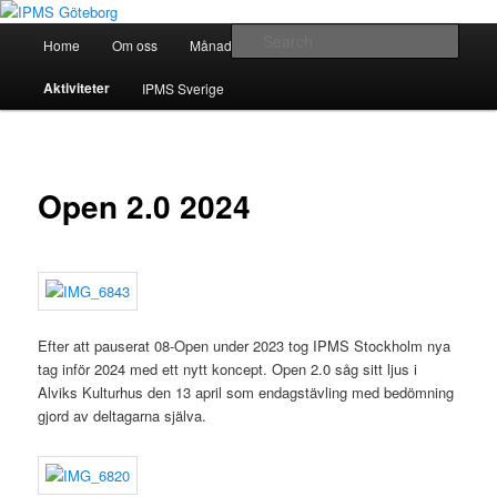
Skip
Modellbygge i Väst
to
Main
Sear
Home
Om oss
Månadsmöten
Forum
Battlefield
primary
menu
content
IPMS Göteborg
Aktiviteter
IPMS Sverige
Open 2.0 2024
Efter att pauserat 08-Open under 2023 tog IPMS Stockholm nya
tag inför 2024 med ett nytt koncept. Open 2.0 såg sitt ljus i
Alviks Kulturhus den 13 april som endagstävling med bedömning
gjord av deltagarna själva.