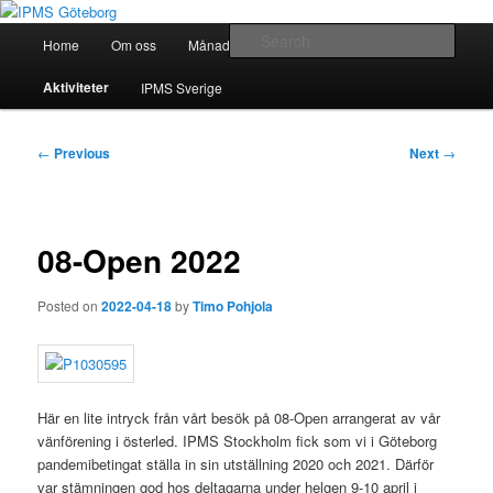
Skip
Modellbygge i Väst
to
Main
Sear
Home
Om oss
Månadsmöten
Forum
Battlefield
primary
menu
content
IPMS Göteborg
Aktiviteter
IPMS Sverige
Post
←
Previous
Next
→
navigation
08-Open 2022
Posted on
2022-04-18
by
Timo Pohjola
Här en lite intryck från vårt besök på 08-Open arrangerat av vår
vänförening i österled. IPMS Stockholm fick som vi i Göteborg
pandemibetingat ställa in sin utställning 2020 och 2021. Därför
var stämningen god hos deltagarna under helgen 9-10 april i