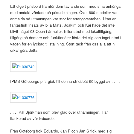
Ett digert prisbord framför dom tävlande som med sina anhöriga
med andakt väntade på prisudelningen. Över 600 modeller var
anmälda så utmaningen var stor för arrangörsstaben. Utan en
fantastisk insats av bl a Mats, Joakim och Kai hade det inte
blivit något 08-Open i år heller. Efter strul med lokaltillgång,
tillgång på domare och funktionärer löste det sig och inget stod i
vägen för en lyckad tillställning. Stort tack från oss alla att ni
orkar göra detta!
IPMS Göteborgs pris gick till denna stridsbåt 90 byggd av . . . .
. . . Pål Björkman som blev glad över utnämningen. Här
flankerad av vår Eduardo.
Från Göteborg fick Eduardo, Jan F och Jan S fick med sig