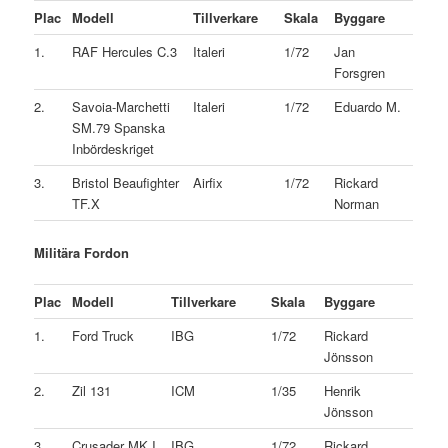
Plac
Modell
Tillverkare
Skala
Byggare
1.
RAF Hercules C.3
Italeri
1/72
Jan
Forsgren
2.
Savoia-Marchetti
Italeri
1/72
Eduardo M.
SM.79 Spanska
Inbördeskriget
3.
Bristol Beaufighter
Airfix
1/72
Rickard
TF.X
Norman
Militära Fordon
Plac
Modell
Tillverkare
Skala
Byggare
1.
Ford Truck
IBG
1/72
Rickard
Jönsson
2.
Zil 131
ICM
1/35
Henrik
Jönsson
3.
Crusader MK I
IBG
1/72
Rickard