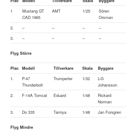
Plac
Modell
Tillverkare
Skala
Byggare
1
Mustang GT
AMT
1/25
Sören
CAD 1965
Orsman
2.
–
–
–
–
3.
–
–
–
–
Flyg Större
Plac
Modell
Tillverkare
Skala
Byggare
1.
P-47
Trumperter
1/32
L-G
Thunderbolt
Johansson
2.
F-14A Tomcat
Eduard
1/48
Rickard
Norman
3.
Do 335
Tamiya
1/48
Jan Forsgren
Flyg Mindre