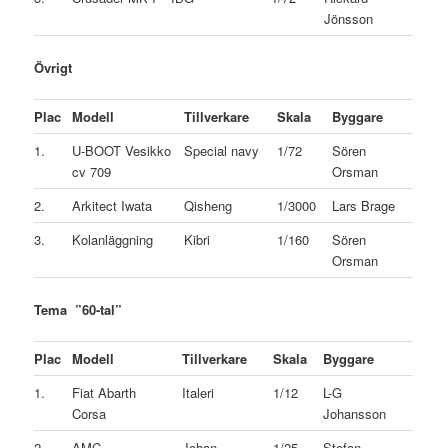
Jönsson
Övrigt
Plac
Modell
Tillverkare
Skala
Byggare
1.
U-BOOT Vesikko
Special navy
1/72
Sören
cv 709
Orsman
2.
Arkitect Iwata
Qisheng
1/3000
Lars Brage
3.
Kolanläggning
Kibri
1/160
Sören
Orsman
Tema ”60-tal”
Plac
Modell
Tillverkare
Skala
Byggare
1.
Fiat Abarth
Italeri
1/12
L-G
Corsa
Johansson
2.
AMC
Johan
1/25
Stefan