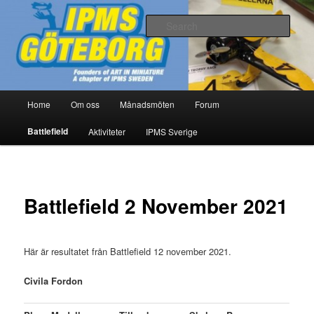
Skip
Modellbygge i Väst
to
Sear
primary
content
IPMS Göteborg
Main
Home
Om oss
Månadsmöten
Forum
menu
Battlefield
Aktiviteter
IPMS Sverige
Battlefield 2 November 2021
Här är resultatet från Battlefield 12 november 2021.
Civila Fordon