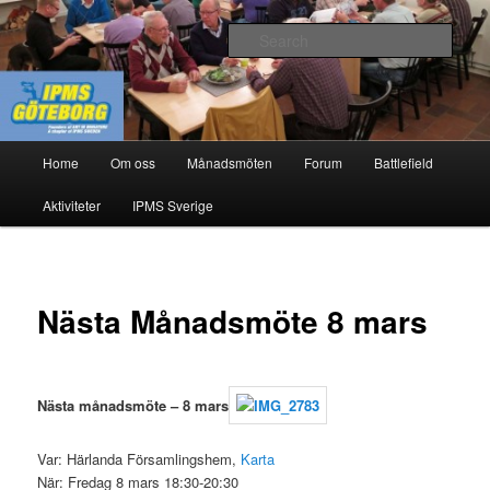
Skip
Modellbygge i Väst
to
Sear
primary
content
IPMS Göteborg
Main
Home
Om oss
Månadsmöten
Forum
Battlefield
menu
Aktiviteter
IPMS Sverige
Nästa Månadsmöte 8 mars
Nästa månadsmöte – 8 mars
Var: Härlanda Församlingshem,
Karta
När: Fredag 8 mars 18:30-20:30