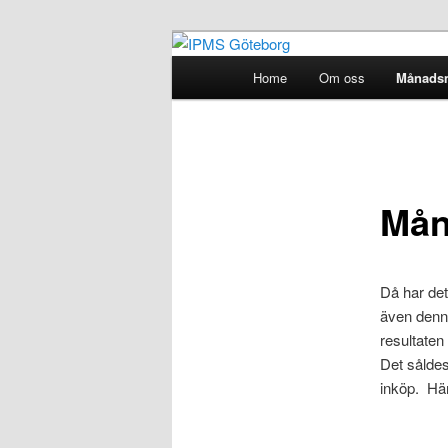
Skip
Modellbygge i Väst
to
Main
Home
Om oss
Månads
primary
menu
IPMS Götebor
content
Mån
Då har det
även denna
resultaten
Det såldes
inköp. Här