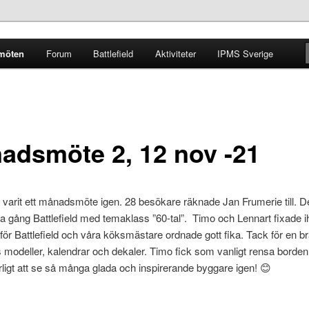
möten
Forum
Battlefield
Aktiviteter
IPMS Sverige
g
adsmöte 2, 12 nov -21
 varit ett månadsmöte igen. 28 besökare räknade Jan Frumerie till. D
 gång Battlefield med temaklass ”60-tal”. Timo och Lennart fixade i
 för Battlefield och våra köksmästare ordnade gott fika. Tack för en br
 modeller, kalendrar och dekaler. Timo fick som vanligt rensa borde
ligt att se så många glada och inspirerande byggare igen! 😊