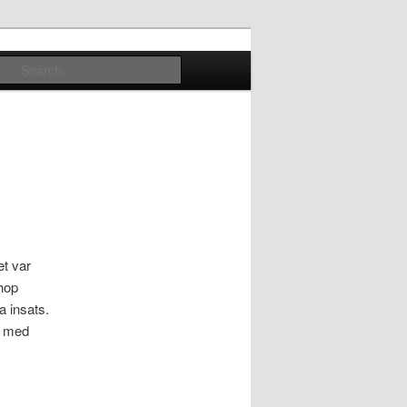
Search
et var
hop
a insats.
n med