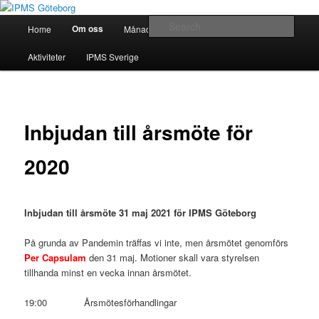
Skip
Modellbygge i Väst
to
Main
Sear
Om oss
Home
Månadsmöten
Forum
Battlefield
primary
menu
content
IPMS Göteborg
Aktiviteter
IPMS Sverige
Inbjudan till årsmöte för
2020
Inbjudan till årsmöte 31 maj 2021 för IPMS Göteborg
På grunda av Pandemin träffas vi inte, men årsmötet genomförs
Per Capsulam
den 31 maj. Motioner skall vara styrelsen
tillhanda minst en vecka innan årsmötet.
19:00 Årsmötesförhandlingar