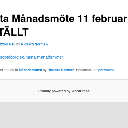
ta Månadsmöte 11 februari
TÄLLT
022-01-10
by
Rickard Norman
pmsgoteborg.se/nasta-manadsmote/
as posted in
Månadsmöten
by
Rickard Norman
. Bookmark the
permalink
.
Proudly powered by WordPress