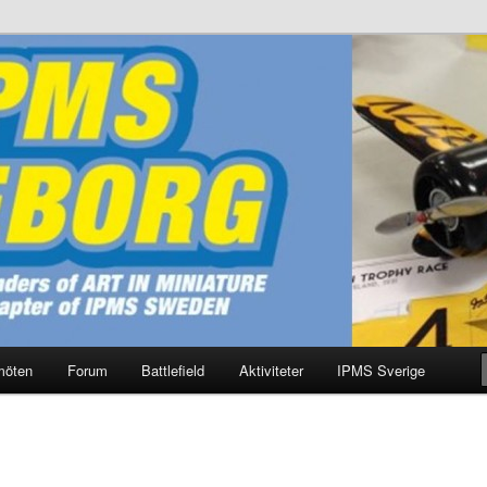
g
möten
Forum
Battlefield
Aktiviteter
IPMS Sverige