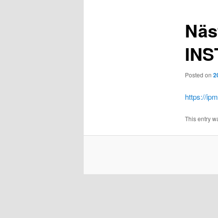
Näs
INS
Posted on
2
https://i
This entry w