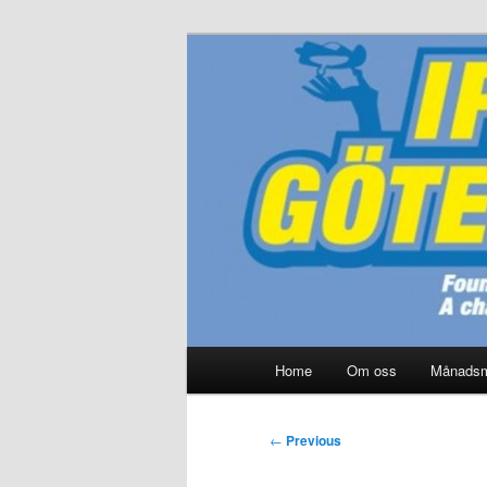
Skip
Modellbygge i Väst
to
primary
IPMS Götebor
content
Main
Home
Om oss
Månads
menu
Post
←
Previous
navigation