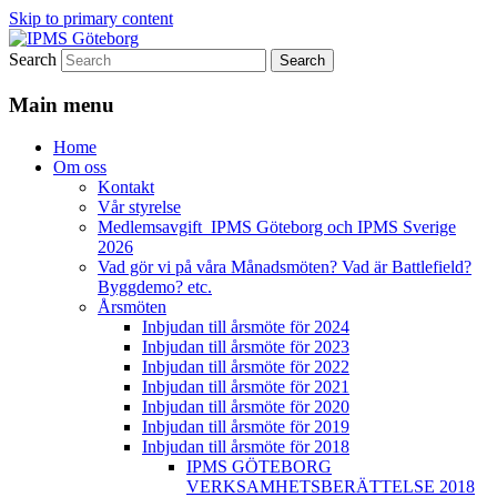
Skip to primary content
Search
Modellbygge i Väst
IPMS Göteborg
Main menu
Home
Om oss
Kontakt
Vår styrelse
Medlemsavgift IPMS Göteborg och IPMS Sverige
2026
Vad gör vi på våra Månadsmöten? Vad är Battlefield?
Byggdemo? etc.
Årsmöten
Inbjudan till årsmöte för 2024
Inbjudan till årsmöte för 2023
Inbjudan till årsmöte för 2022
Inbjudan till årsmöte för 2021
Inbjudan till årsmöte för 2020
Inbjudan till årsmöte för 2019
Inbjudan till årsmöte för 2018
IPMS GÖTEBORG
VERKSAMHETSBERÄTTELSE 2018