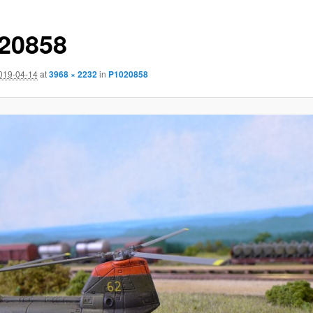
20858
019-04-14
at
3968 × 2232
in
P1020858