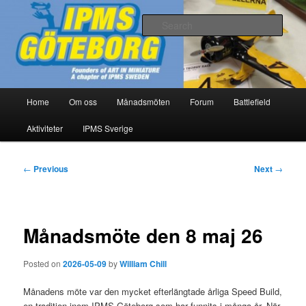
Skip
Modellbygge i Väst
to
Sear
primary
content
IPMS Göteborg
Main
Home
Om oss
Månadsmöten
Forum
Battlefield
menu
Aktiviteter
IPMS Sverige
Post
←
Previous
Next
→
navigation
Månadsmöte den 8 maj 26
Posted on
2026-05-09
by
William Chill
Månadens möte var den mycket efterlängtade årliga Speed Build,
en tradition inom IPMS Göteborg som har funnits i många år. När