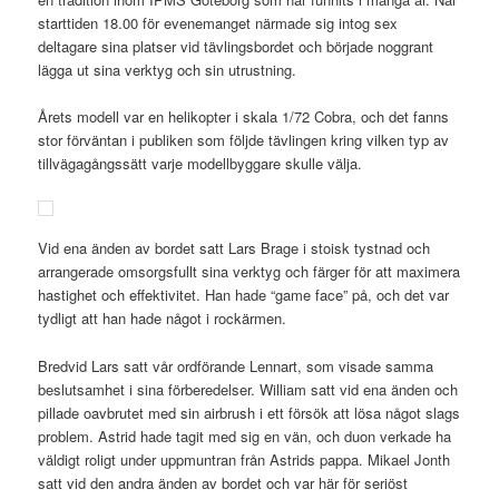
starttiden 18.00 för evenemanget närmade sig intog sex
deltagare sina platser vid tävlingsbordet och började noggrant
lägga ut sina verktyg och sin utrustning.
Årets modell var en helikopter i skala 1/72 Cobra, och det fanns
stor förväntan i publiken som följde tävlingen kring vilken typ av
tillvägagångssätt varje modellbyggare skulle välja.
Vid ena änden av bordet satt Lars Brage i stoisk tystnad och
arrangerade omsorgsfullt sina verktyg och färger för att maximera
hastighet och effektivitet. Han hade “game face” på, och det var
tydligt att han hade något i rockärmen.
Bredvid Lars satt vår ordförande Lennart, som visade samma
beslutsamhet i sina förberedelser. William satt vid ena änden och
pillade oavbrutet med sin airbrush i ett försök att lösa något slags
problem. Astrid hade tagit med sig en vän, och duon verkade ha
väldigt roligt under uppmuntran från Astrids pappa. Mikael Jonth
satt vid den andra änden av bordet och var här för seriöst