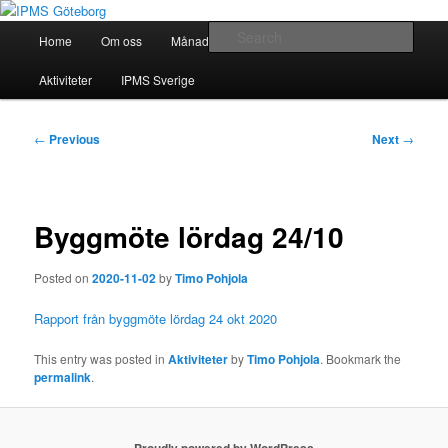
Skip
Modellbygge i Väst
to
Main
Sear
Home
Om oss
Månadsmöten
Forum
Battlefield
primary
menu
content
IPMS Göteborg
Aktiviteter
IPMS Sverige
Post
←
Previous
Next
→
navigation
Byggmöte lördag 24/10
Posted on
2020-11-02
by
Timo Pohjola
Rapport från byggmöte lördag 24 okt 2020
This entry was posted in
Aktiviteter
by
Timo Pohjola
. Bookmark the
permalink
.
Proudly powered by WordPress