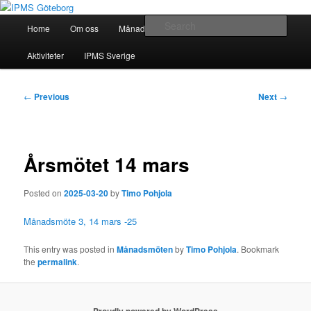
Skip
Modellbygge i Väst
to
Main
Sear
Home
Om oss
Månadsmöten
Forum
Battlefield
primary
menu
content
IPMS Göteborg
Aktiviteter
IPMS Sverige
Post
←
Previous
Next
→
navigation
Årsmötet 14 mars
Posted on
2025-03-20
by
Timo Pohjola
Månadsmöte 3, 14 mars -25
This entry was posted in
Månadsmöten
by
Timo Pohjola
. Bookmark
the
permalink
.
Proudly powered by WordPress