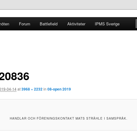
möten
Forum
Battlefield
Aktiviteter
IPMS Sverige
g
20836
019-04-14
at
3968 × 2232
in
08-open 2019
HANDLAR OCH FÖRENINGSKONTAKT MATS STRÅHLE I SAMSPRÅK.